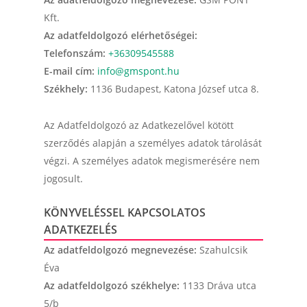
Kft.
Az adatfeldolgozó elérhetőségei:
Telefonszám:
+36309545588
E-mail cím:
info@gmspont.hu
Székhely:
1136 Budapest, Katona József utca 8.
Az Adatfeldolgozó az Adatkezelővel kötött
szerződés alapján a személyes adatok tárolását
végzi. A személyes adatok megismerésére nem
jogosult.
KÖNYVELÉSSEL KAPCSOLATOS
ADATKEZELÉS
Az adatfeldolgozó megnevezése:
Szahulcsik
Éva
Az adatfeldolgozó székhelye:
1133 Dráva utca
5/b