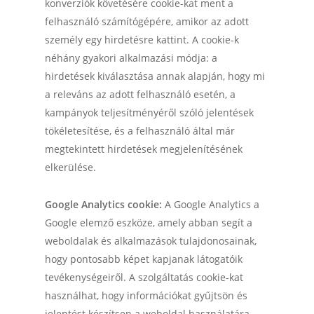
konverziók követésére cookie-kat ment a
felhasználó számítógépére, amikor az adott
személy egy hirdetésre kattint. A cookie-k
néhány gyakori alkalmazási módja: a
hirdetések kiválasztása annak alapján, hogy mi
a releváns az adott felhasználó esetén, a
kampányok teljesítményéről szóló jelentések
tökéletesítése, és a felhasználó által már
megtekintett hirdetések megjelenítésének
elkerülése.
Google Analytics cookie:
A Google Analytics a
Google elemző eszköze, amely abban segít a
weboldalak és alkalmazások tulajdonosainak,
hogy pontosabb képet kapjanak látogatóik
tevékenységeiről. A szolgáltatás cookie-kat
használhat, hogy információkat gyűjtsön és
jelentést készítsen a weboldal használatára