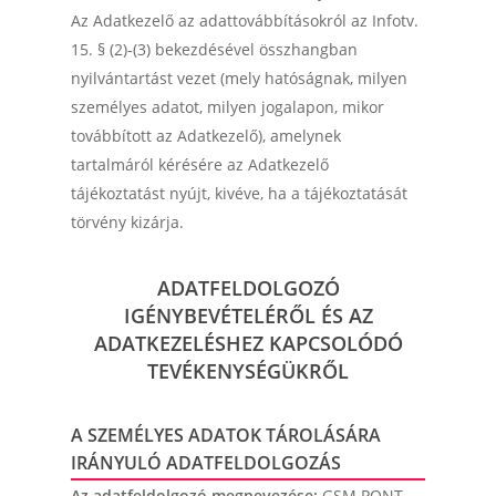
Az Adatkezelő az adattovábbításokról az Infotv.
15. § (2)-(3) bekezdésével összhangban
nyilvántartást vezet (mely hatóságnak, milyen
személyes adatot, milyen jogalapon, mikor
továbbított az Adatkezelő), amelynek
tartalmáról kérésére az Adatkezelő
tájékoztatást nyújt, kivéve, ha a tájékoztatását
törvény kizárja.
ADATFELDOLGOZÓ
IGÉNYBEVÉTELÉRŐL ÉS AZ
ADATKEZELÉSHEZ KAPCSOLÓDÓ
TEVÉKENYSÉGÜKRŐL
A SZEMÉLYES ADATOK TÁROLÁSÁRA
IRÁNYULÓ ADATFELDOLGOZÁS
Az adatfeldolgozó megnevezése:
GSM PONT