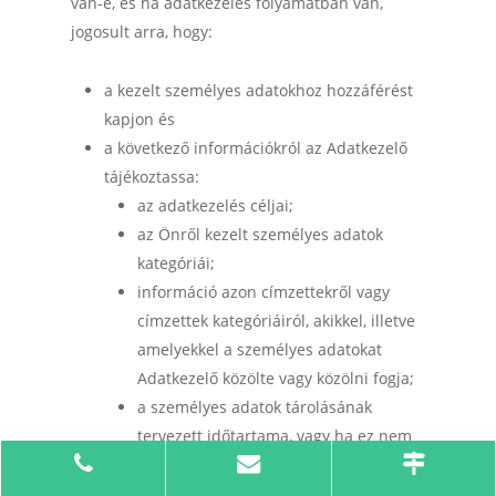
van-e, és ha adatkezelés folyamatban van,
jogosult arra, hogy:
a kezelt személyes adatokhoz hozzáférést
kapjon és
a következő információkról az Adatkezelő
tájékoztassa:
az adatkezelés céljai;
az Önről kezelt személyes adatok
kategóriái;
információ azon címzettekről vagy
címzettek kategóriáiról, akikkel, illetve
amelyekkel a személyes adatokat
Adatkezelő közölte vagy közölni fogja;
a személyes adatok tárolásának
Phone
Email
Map
tervezett időtartama, vagy ha ez nem
lehetséges, ezen időtartam
Number
Address
meghatározásának szempontjai;