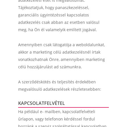
adatkezelési eset is megvalósulhat.
Tájékoztatjuk, hogy panaszkezeléssel,
garanciális ügyintézéssel kapcsolatos
adatkezelés csak abban az esetben valósul
meg, ha Ön él valamelyik említett jogával.
Amennyiben csak látogatója a weboldalunkat,
akkor a marketing célú adatkezelésnél írtak
vonatkozhatnak Önre, amennyiben marketing
célú hozzájárulást ad számunkra.
A szerződéskötés és teljesítés érdekében
megvalósuló adatkezelések részletesebben:
KAPCSOLATFELVÉTEL
Ha például e- mailben, kapcsolatfelvételi
űrlapon, vagy telefonon kérdéssel fordul
hozzánk a szerviz szolgáltatással kapcsolatban.