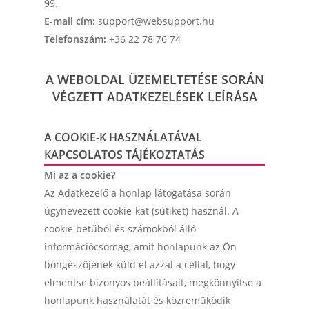
99.
E-mail cím:
support@websupport.hu
Telefonszám:
+36 22 78 76 74
A WEBOLDAL ÜZEMELTETÉSE SORÁN
VÉGZETT ADATKEZELÉSEK LEÍRÁSA
A COOKIE-K HASZNÁLATÁVAL
KAPCSOLATOS TÁJÉKOZTATÁS
Mi az a cookie?
Az Adatkezelő a honlap látogatása során
úgynevezett cookie-kat (sütiket) használ. A
cookie betűből és számokból álló
információcsomag, amit honlapunk az Ön
böngészőjének küld el azzal a céllal, hogy
elmentse bizonyos beállításait, megkönnyítse a
honlapunk használatát és közreműködik