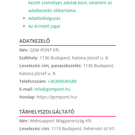
kezelt személyes adatok köre, valamint az
adatkezelés időtartama
Adatfeldolgozás
Az érintett jogai
ADATKEZELŐ
Név:
GSM PONT Kft.
Székhely:
1136 Budapest, Katona József u. 8.
Levelezési cím, panaszkezelés:
1136 Budapest,
Katona József u. 8.
Telefonszám:
+36309545588
E-mail:
info@gsmpont.hu
Honlap:
https://gsmpont.hu/
TÁRHELYSZOLGÁLTATÓ
Név:
Websupport Magyarország Kft.
Levelezési cím:
1119 Budapest, Fehérvári út 97-