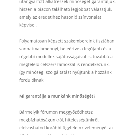
utángyártott alkatrészek minőségét garantáljuk,
hiszen a piacon található legjobbat választjuk,
amely az eredetihez hasonló színvonalat
képvisel.
Folyamatosan képzett szakembereink tisztában
vannak valamennyi, beleértve a legújabb és a
régebbi modellek sajátosságaival is, továbbá a
megfelelő célszerszámokkal is rendelkezünk,
így minőségi szolgáltatást nyújtunk a hozzánk
fordulóknak.
Mi garantálja a munkánk minőségét?
Bármelyik fórumon meggyőződhetsz
megbízhatóságunkról, hitelességünkről,
elolvashatod korábbi ügyfeleink véleményét az