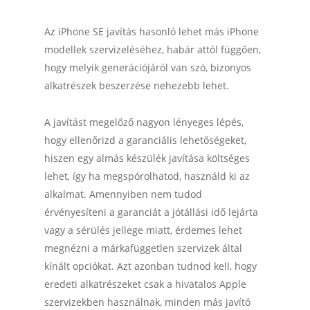
Az iPhone SE javítás hasonló lehet más iPhone
modellek szervizeléséhez, habár attól függően,
hogy melyik generációjáról van szó, bizonyos
alkatrészek beszerzése nehezebb lehet.
A javítást megelőző nagyon lényeges lépés,
hogy ellenőrizd a garanciális lehetőségeket,
hiszen egy almás készülék javítása költséges
lehet, így ha megspórolhatod, használd ki az
alkalmat. Amennyiben nem tudod
érvényesíteni a garanciát a jótállási idő lejárta
vagy a sérülés jellege miatt, érdemes lehet
megnézni a márkafüggetlen szervizek által
kínált opciókat. Azt azonban tudnod kell, hogy
eredeti alkatrészeket csak a hivatalos Apple
szervizekben használnak, minden más javító