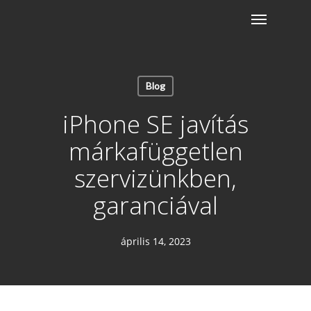
Skip
Menu
to
main
content
Blog
iPhone SE javítás
márkafüggetlen
szervizünkben,
garanciával
április 14, 2023