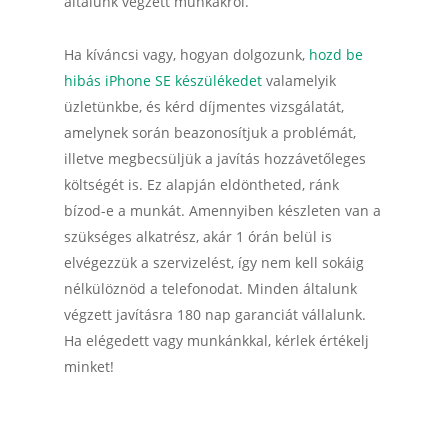
általunk végzett munkákról.
Ha kíváncsi vagy, hogyan dolgozunk,
hozd be
hibás iPhone SE
készülékedet
valamelyik
üzletünkbe, és kérd díjmentes vizsgálatát,
amelynek során beazonosítjuk a problémát,
illetve megbecsüljük a javítás hozzávetőleges
költségét is. Ez alapján eldöntheted, ránk
bízod-e a munkát. Amennyiben készleten van a
szükséges alkatrész, akár 1 órán belül is
elvégezzük a szervizelést, így nem kell sokáig
nélkülöznöd a telefonodat. Minden általunk
végzett javításra 180 nap garanciát vállalunk.
Ha elégedett vagy munkánkkal, kérlek értékelj
minket!