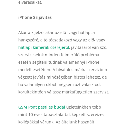
elvárásaikat.
iPhone SE javítás
Akár a kijelző, akár az elő- vagy hátlap, a
hangszóró, a töltőcsatlakozó vagy az elő- vagy
hátlapi
kamerák cseréjéről
, javításáról van szó,
szervizeseink minden felmerülő probléma
esetén segíteni tudnak valamennyi iPhone
modell esetében. A hivatalos márkaszervizben
végzett javítás minőségében biztos lehetsz, de
ha valamilyen okból mégsem azt választod,
körültekintően válassz márkafüggetlen szervizt.
GSM Pont pesti és budai
üzleteinkben több
mint 10 éves tapasztalattal, képzett szervizes
kollégákkal várunk. Az általunk használt