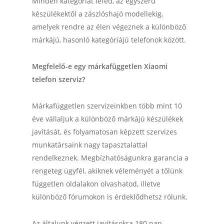
Minden kategóriát lefed, az egyszerű
készülékektől a zászlóshajó modellekig,
amelyek rendre az élen végeznek a különböző
márkájú, hasonló kategóriájú telefonok között.
Megfelelő-e egy márkafüggetlen Xiaomi
telefon szerviz?
Márkafüggetlen szervizeinkben több mint 10
éve vállaljuk a különböző márkájú készülékek
javítását, és folyamatosan képzett szervizes
munkatársaink nagy tapasztalattal
rendelkeznek. Megbízhatóságunkra garancia a
rengeteg ügyfél, akiknek véleményét a tőlünk
független oldalakon olvashatod, illetve
különböző fórumokon is érdeklődhetsz rólunk.
Az általunk végzett javításokra 180 nap