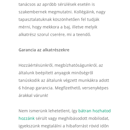
tanácsos az apróbb sérülések esetén is
szakembernek megmutatni. Kollégáink, nagy
tapasztalatuknak köszönhetően fel tudják
mérni, hogy mekkora a baj, illetve melyik
alkatrész szorul cserére, mi a teendő.
Garancia az alkatrészekre
Hozzáértésünkről, megbízhatóságunkról, az
általunk beépített anyagok minőségről
tanúskodik az általunk végzett munkákra adott
6 hónap garancia. Megfizethető, versenyképes
árakkal várunk!
Nem ismerünk lehetetlent, így
bátran hozhatod
hozzánk
sérült vagy meghibásodott mobilodat,
igyekszünk megtalálni a hibaforrást rövid időn