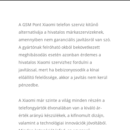
A GSM Pont Xiaomi telefon szerviz kitűnő
alternatívája a hivatalos márkaszervizeknek,
amennyiben nem garanciális javításról van szó.
A gyártónak felróható okból bekövetkezett
meghibásodás esetén azonban érdemes a
hivatalos Xiaomi szervizhez fordulni a
javítással, mert ha bebizonyosodik a kínai
előállító felelőssége, akkor a javítás nem kerül
pénzedbe.
A Xiaomi már szinte a világ minden részén a
telefongyártók élvonalában van a kiváló ár-
érték arányú készülékek, a kifinomult dizájn,
valamint a technológiai innovációk jóvoltából.