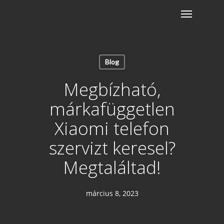
Skip
Menu
to
main
content
Blog
Megbízható,
márkafüggetlen
Xiaomi telefon
szervizt keresel?
Megtaláltad!
március 8, 2023