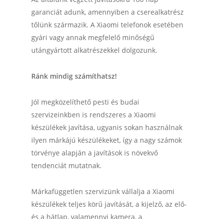
garanciát adunk, amennyiben a cserealkatrész
tőlünk származik. A Xiaomi telefonok esetében
gyári vagy annak megfelelő minőségű
utángyártott alkatrészekkel dolgozunk.
Ránk mindig számíthatsz!
Jól megközelíthető pesti és budai
szervizeinkben is rendszeres a Xiaomi
készülékek javítása, ugyanis sokan használnak
ilyen márkájú készülékeket, így a nagy számok
törvénye alapján a javítások is növekvő
tendenciát mutatnak.
Márkafüggetlen szervizünk vállalja a Xiaomi
készülékek teljes körű javítását, a kijelző, az elő-
és a hátlap, valamennyi kamera, a