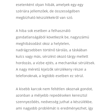
esetenként olyan hibák, amelyek egy-egy
szériára jellemzőek, de összességében
megbízható készülékekről van szó.
A hiba sok esetben a felhasználó
gondatlanságából következik be, nagyszámú
meghibásodást okoz a helytelen,
nadrágzsebben történő tárolás, a táskában
kulcs vagy más, sérülést okozó tárgy mellett
hordozás, a vízbe ejtés, a mechanikai sérülések.
A nagy méretű kijelzők sérülékeny részei a
telefonoknak, a legtöbb esetben ez sérül.
A kisebb karcok nem feltétlen okoznak gondot,
azonban a mélyebb repedéseken keresztül
szennyeződés, nedvesség juthat a készülékbe,
ami nagyobb problémát is eredményezhet, így