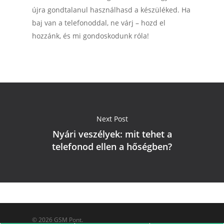
újra gondtalanul használhasd a készüléked. Ha
baj van a telefonoddal, ne várj – hozd el
hozzánk, és mi gondoskodunk róla!
Next Post
Nyári veszélyek: mit tehet a
telefonod ellen a hőségben?
© 2026 GSM Pont.
Phone
Email
Map