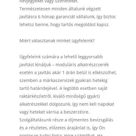
névjegyeket vagy üzeneteket.
Természetesen minden általunk végzett
javításra 6 hónap garanciát vállalunk, így biztos
lehetsz benne, hogy tartós megoldást kapsz.
Miért választanak minket ügyfeleink?
Ügyfeleink számára a lehető leggyorsabb
javítást kínáljuk – moduláris alkatrészcserék
esetén a javítás akár 1 órán belül is elkészülhet,
szemben a márkaszervizek gyakran hetekig
tartó határidejével. A legtöbb esetben saját
raktárkészletről, kiváló minőségű (gyári)
alkatrészekkel dolgozunk, így nem kell napokat
vagy heteket várnia a beszerzésre.
Szolgáltatásunk része a díjmentes bevizsgálás
és a részletes, előzetes árajánlat is, így Ön
pontosan tudni fogja, mire számíthat. Ha