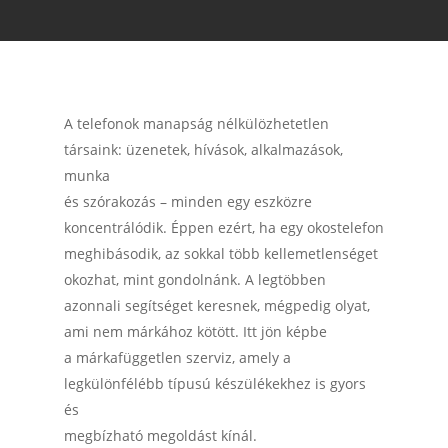
A telefonok manapság nélkülözhetetlen
társaink: üzenetek, hívások, alkalmazások,
munka
és szórakozás – minden egy eszközre
koncentrálódik. Éppen ezért, ha egy okostelefon
meghibásodik, az sokkal több kellemetlenséget
okozhat, mint gondolnánk. A legtöbben
azonnali segítséget keresnek, mégpedig olyat,
ami nem márkához kötött. Itt jön képbe
a márkafüggetlen szerviz, amely a
legkülönfélébb típusú készülékekhez is gyors
és
megbízható megoldást kínál.