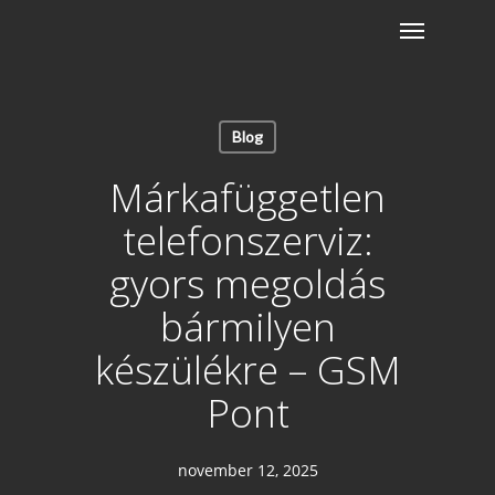
Skip
Menu
to
main
content
Blog
Márkafüggetlen
telefonszerviz:
gyors megoldás
bármilyen
készülékre – GSM
Pont
november 12, 2025