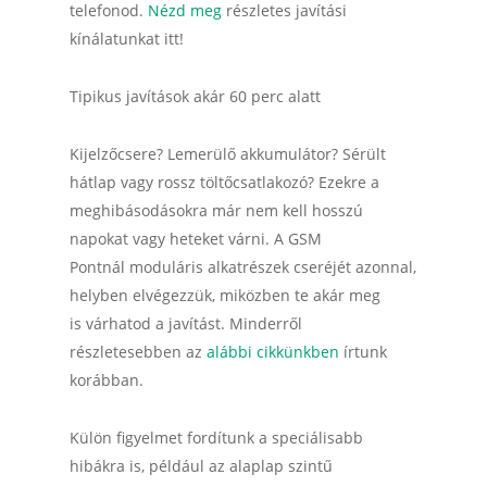
telefonod.
Nézd meg
részletes javítási
kínálatunkat itt!
Tipikus javítások akár 60 perc alatt
Kijelzőcsere? Lemerülő akkumulátor? Sérült
hátlap vagy rossz töltőcsatlakozó? Ezekre a
meghibásodásokra már nem kell hosszú
napokat vagy heteket várni. A GSM
Pontnál moduláris alkatrészek cseréjét azonnal,
helyben elvégezzük, miközben te akár meg
is várhatod a javítást. Minderről
részletesebben az
alábbi cikkünkben
írtunk
korábban.
Külön figyelmet fordítunk a speciálisabb
hibákra is, például az alaplap szintű