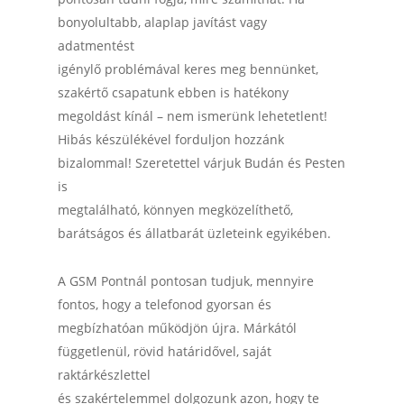
bonyolultabb, alaplap javítást vagy
adatmentést
igénylő problémával keres meg bennünket,
szakértő csapatunk ebben is hatékony
megoldást kínál – nem ismerünk lehetetlent!
Hibás készülékével forduljon hozzánk
bizalommal! Szeretettel várjuk Budán és Pesten
is
megtalálható, könnyen megközelíthető,
barátságos és állatbarát üzleteink egyikében.
A GSM Pontnál pontosan tudjuk, mennyire
fontos, hogy a telefonod gyorsan és
megbízhatóan működjön újra. Márkától
függetlenül, rövid határidővel, saját
raktárkészlettel
és szakértelemmel dolgozunk azon, hogy te